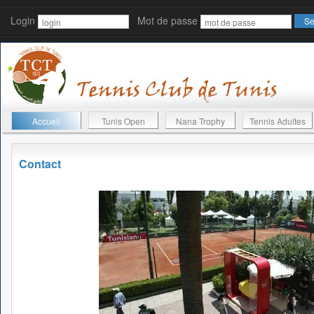
Login
Mot de passe
Accueil
Tunis Open
Nana Trophy
Tennis Adultes
Contact