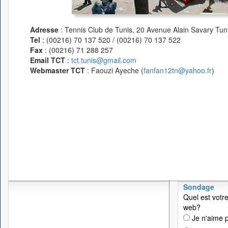
Adresse
: Tennis Club de Tunis, 20 Avenue Alain Savary Tuni
Tel
: (00216) 70 137 520 / (00216) 70 137 522
Fax
: (00216) 71 288 257
Email TCT
:
tct.tunis@gmail.com
Webmaster TCT
: Faouzi Ayeche (
fanfan12tn@yahoo.fr
)
Sondage
Quel est votre
web?
Je n'aime p