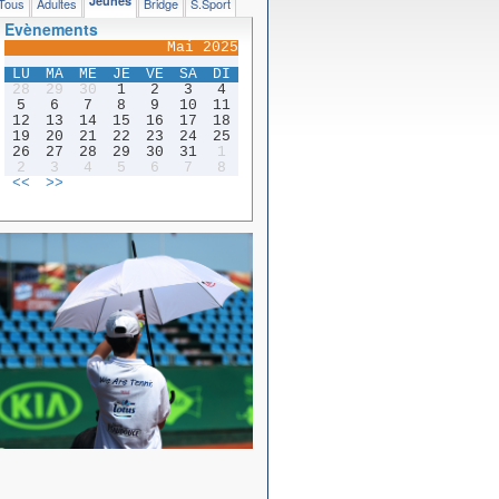
Jeunes
Tous
Adultes
Bridge
S.Sport
Evènements
Mai 2025
LU
MA
ME
JE
VE
SA
DI
28
29
30
1
2
3
4
5
6
7
8
9
10
11
12
13
14
15
16
17
18
19
20
21
22
23
24
25
26
27
28
29
30
31
1
2
3
4
5
6
7
8
<<
>>