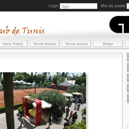
Login
Mot de passe
Nana Trophy
Tennis Adultes
Tennis Jeunes
Bridge