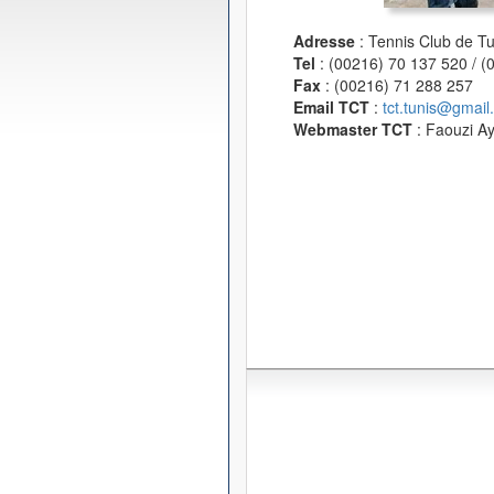
Adresse
: Tennis Club de T
Tel
: (00216) 70 137 520 / 
Fax
: (00216) 71 288 257
Email TCT
:
tct.tunis@gmail
Webmaster TCT
: Faouzi A