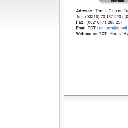
Adresse
: Tennis Club de T
Tel
: (00216) 70 137 520 / 
Fax
: (00216) 71 288 257
Email TCT
:
tct.tunis@gmail
Webmaster TCT
: Faouzi A