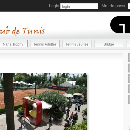
Login
Mot de passe
Nana Trophy
Tennis Adultes
Tennis Jeunes
Bridge