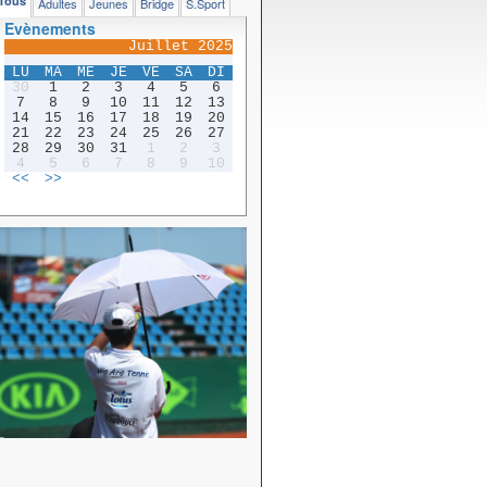
Tous
Adultes
Jeunes
Bridge
S.Sport
Evènements
Juillet 2025
LU
MA
ME
JE
VE
SA
DI
30
1
2
3
4
5
6
7
8
9
10
11
12
13
14
15
16
17
18
19
20
21
22
23
24
25
26
27
28
29
30
31
1
2
3
4
5
6
7
8
9
10
<<
>>