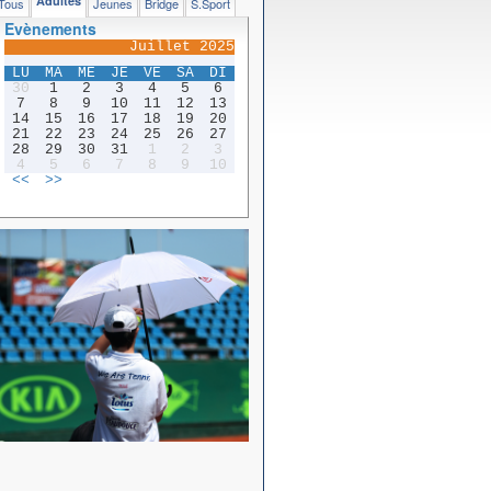
Adultes
Tous
Jeunes
Bridge
S.Sport
Evènements
Juillet 2025
LU
MA
ME
JE
VE
SA
DI
30
1
2
3
4
5
6
7
8
9
10
11
12
13
14
15
16
17
18
19
20
21
22
23
24
25
26
27
28
29
30
31
1
2
3
4
5
6
7
8
9
10
<<
>>