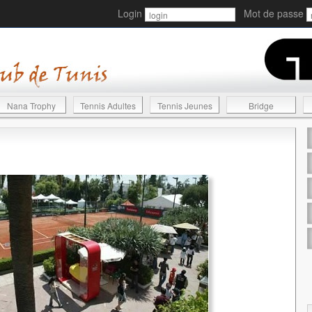
Login
Mot de passe
Nana Trophy
Tennis Adultes
Tennis Jeunes
Bridge