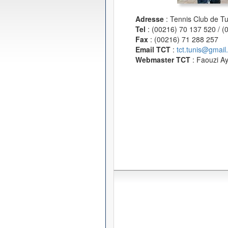
Adresse
: Tennis Club de T
Tel
: (00216) 70 137 520 / 
Fax
: (00216) 71 288 257
Email TCT
:
tct.tunis@gmail
Webmaster TCT
: Faouzi A