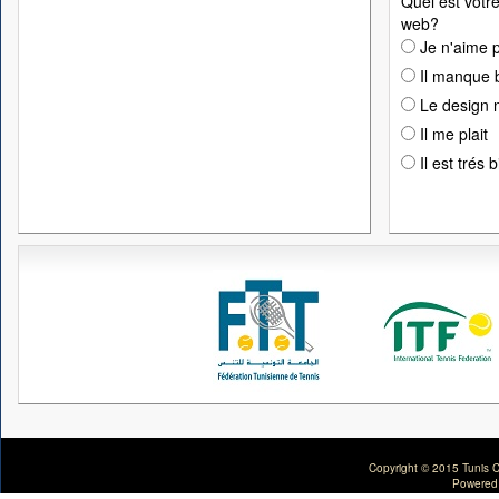
Quel est votre
web?
Je n'aime p
Il manque 
Le design n
Il me plait
Il est trés 
Copyright © 2015 Tunis C
Powered