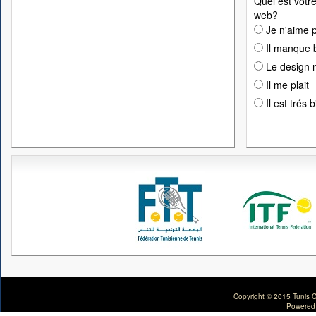
Quel est votre
web?
Je n'aime p
Il manque 
Le design n
Il me plait
Il est trés 
Copyright © 2015 Tunis C
Powered