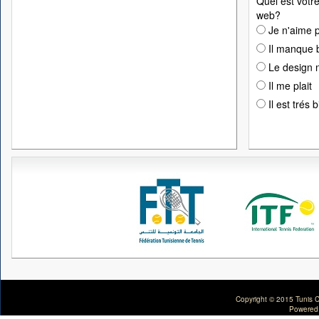
Quel est votre
web?
Je n'aime p
Il manque 
Le design n
Il me plait
Il est trés 
Copyright © 2015 Tunis C
Powered