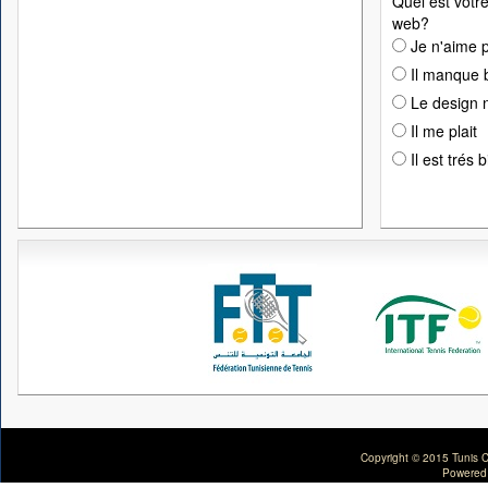
Quel est votre
web?
Je n'aime p
Il manque 
Le design n
Il me plait
Il est trés 
Copyright © 2015 Tunis C
Powered