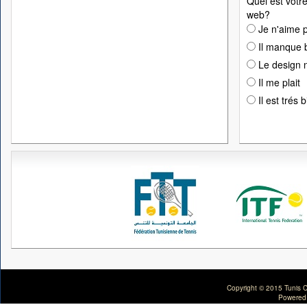
Quel est votre
web?
Je n'aime p
Il manque 
Le design n
Il me plait
Il est trés 
Copyright © 2015 Tunis C
Powered