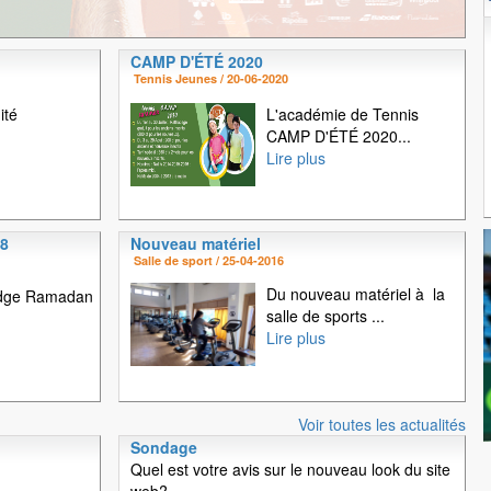
T
CAMP D'ÉTÉ 2020
1
2
3
4
5
Tennis Jeunes / 20-06-2020
ité
L'académie de Tennis
CAMP D'ÉTÉ 2020...
Lire plus
18
Nouveau matériel
Salle de sport / 25-04-2016
Du nouveau matériel à la
idge Ramadan
salle de sports ...
Lire plus
Voir toutes les actualités
Sondage
Quel est votre avis sur le nouveau look du site