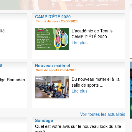
T
CAMP D'ÉTÉ 2020
1
2
3
4
5
Tennis Jeunes / 20-06-2020
ité
L'académie de Tennis
CAMP D'ÉTÉ 2020...
Lire plus
18
Nouveau matériel
Salle de sport / 25-04-2016
Du nouveau matériel à la
idge Ramadan
salle de sports ...
Lire plus
Voir toutes les actualités
Sondage
Quel est votre avis sur le nouveau look du site