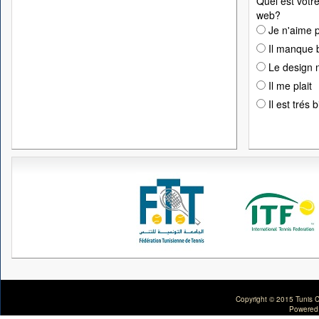
Quel est votre
web?
Je n'aime p
Il manque 
Le design n
Il me plait
Il est trés 
Copyright © 2015 Tunis C
Powered