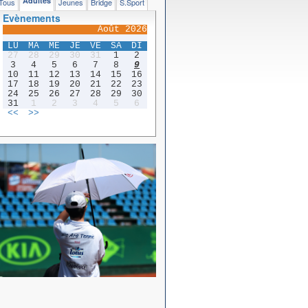
Adultes
Tous
Jeunes
Bridge
S.Sport
Evènements
Août 2026
LU
MA
ME
JE
VE
SA
DI
27
28
29
30
31
1
2
3
4
5
6
7
8
9
10
11
12
13
14
15
16
17
18
19
20
21
22
23
24
25
26
27
28
29
30
31
1
2
3
4
5
6
<<
>>