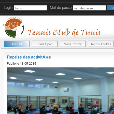
Login
Mot de passe
Accueil
Tunis Open
Nana Trophy
Tennis Adultes
Reprise des activitÃ©s
Publié le 11-05-2015