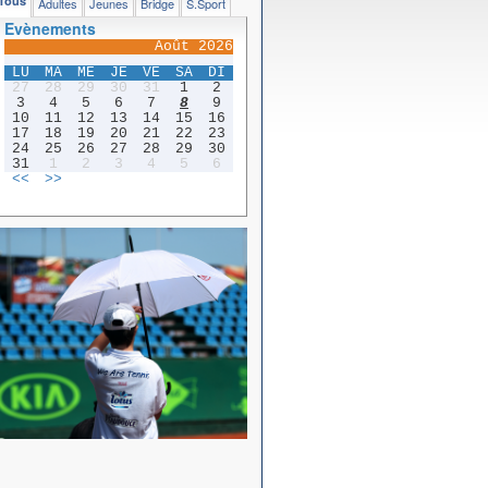
Tous
Adultes
Jeunes
Bridge
S.Sport
Evènements
Août 2026
LU
MA
ME
JE
VE
SA
DI
27
28
29
30
31
1
2
3
4
5
6
7
8
9
10
11
12
13
14
15
16
17
18
19
20
21
22
23
24
25
26
27
28
29
30
31
1
2
3
4
5
6
<<
>>