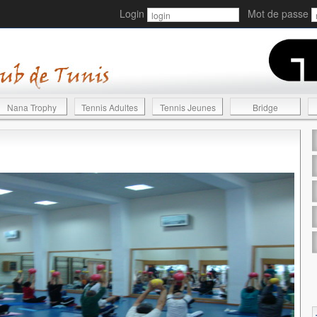
Login
Mot de passe
Nana Trophy
Tennis Adultes
Tennis Jeunes
Bridge