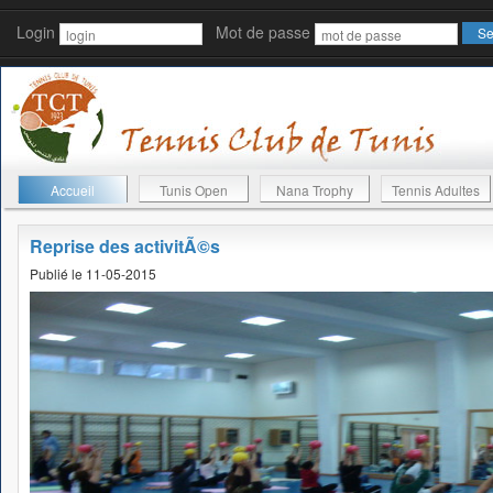
Login
Mot de passe
Accueil
Tunis Open
Nana Trophy
Tennis Adultes
Reprise des activitÃ©s
Publié le 11-05-2015