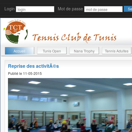
Login
Mot de passe
Accueil
Tunis Open
Nana Trophy
Tennis Adultes
Reprise des activitÃ©s
Publié le 11-05-2015