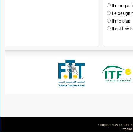
Il manque 
Le design n
Il me plait
Il est trés 
Copyright © 2015 Tunis C
Powered