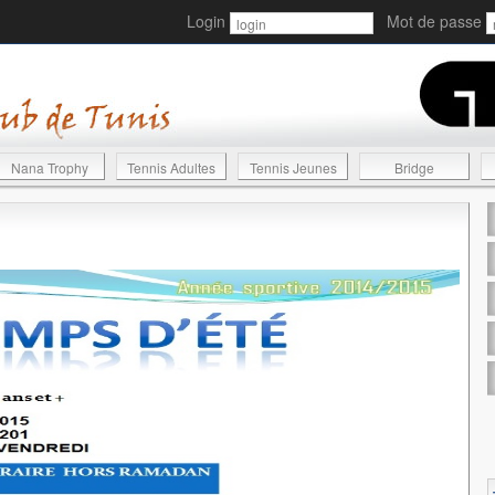
Login
Mot de passe
Nana Trophy
Tennis Adultes
Tennis Jeunes
Bridge