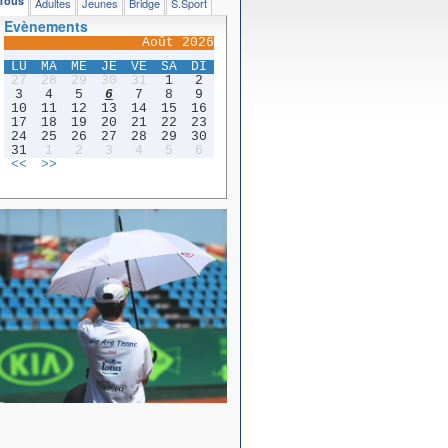
Tous
Adultes
Jeunes
Bridge
S.Sport
Evènements
Août 2026
LU
MA
ME
JE
VE
SA
DI
27
28
29
30
31
1
2
3
4
5
6
7
8
9
10
11
12
13
14
15
16
17
18
19
20
21
22
23
24
25
26
27
28
29
30
31
1
2
3
4
5
6
<<
>>