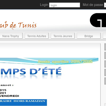
Login
Mot de passe
Nana Trophy
Tennis Adultes
Tennis Jeunes
Bridge