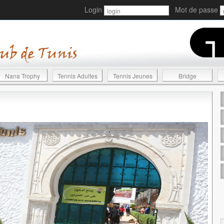
Login
Mot de passe
Nana Trophy
Tennis Adultes
Tennis Jeunes
Bridge