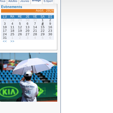
Bridge
Tous
Adultes
Jeunes
S.Sport
Evènements
Août 2026
LU
MA
ME
JE
VE
SA
DI
27
28
29
30
31
1
2
3
4
5
6
7
8
9
10
11
12
13
14
15
16
17
18
19
20
21
22
23
24
25
26
27
28
29
30
31
1
2
3
4
5
6
<<
>>