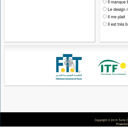
Il manque 
Le design n
Il me plait
Il est trés 
Copyright © 2015 Tunis C
Powered