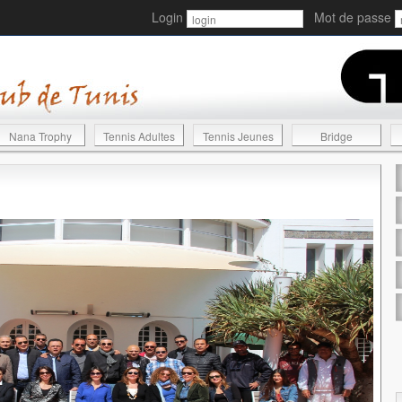
Login
Mot de passe
Nana Trophy
Tennis Adultes
Tennis Jeunes
Bridge