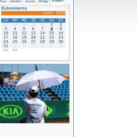
S.Sport
Tous
Adultes
Jeunes
Bridge
Evènements
Août 2026
LU
MA
ME
JE
VE
SA
DI
27
28
29
30
31
1
2
3
4
5
6
7
8
9
10
11
12
13
14
15
16
17
18
19
20
21
22
23
24
25
26
27
28
29
30
31
1
2
3
4
5
6
<<
>>