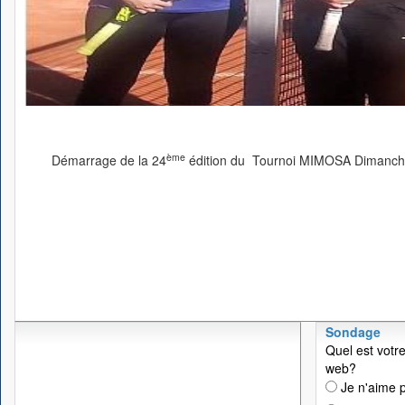
ème
Démarrage de la 24
édition du Tournoi MIMOSA Dimanche
Sondage
Quel est votre
web?
Je n'aime p