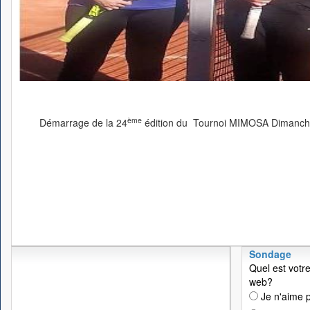
ème
Démarrage de la 24
édition du Tournoi MIMOSA Dimanche
Sondage
Quel est votre
web?
Je n'aime p