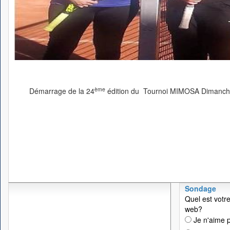
ème
Démarrage de la 24
édition du Tournoi MIMOSA Dimanche
Sondage
Quel est votre
web?
Je n'aime p