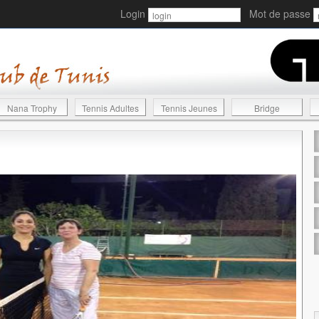
Login
Mot de passe
Nana Trophy
Tennis Adultes
Tennis Jeunes
Bridge