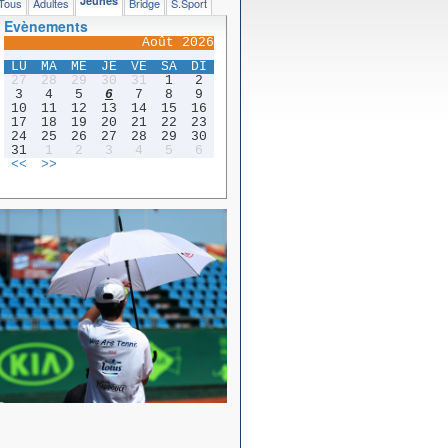
Jeunes
Tous
Adultes
Bridge
S.Sport
Evènements
Août 2026
LU
MA
ME
JE
VE
SA
DI
27
28
29
30
31
1
2
3
4
5
6
7
8
9
10
11
12
13
14
15
16
17
18
19
20
21
22
23
24
25
26
27
28
29
30
31
1
2
3
4
5
6
<<
>>