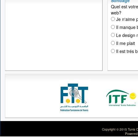
Sondage
Quel est votre
web?
Je n'aime p
Il manque 
Le design n
Il me plait
Il est trés 
Copyright © 2015 Tunis C
Powered