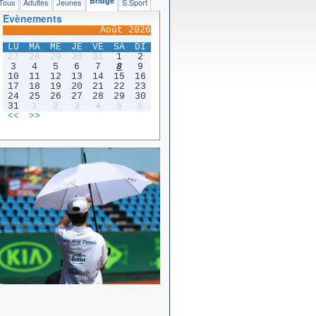
Bridge
Tous
Adultes
Jeunes
S.Sport
Evènements
Août 2026
LU
MA
ME
JE
VE
SA
DI
27
28
29
30
31
1
2
3
4
5
6
7
8
9
10
11
12
13
14
15
16
17
18
19
20
21
22
23
24
25
26
27
28
29
30
31
1
2
3
4
5
6
<<
>>