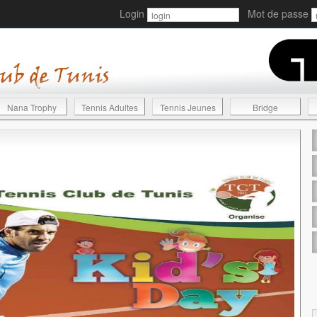
Login
Mot de passe
Nana Trophy
Tennis Adultes
Tennis Jeunes
Bridge