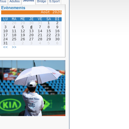
Jeunes
Tous
Adultes
Bridge
S.Sport
Evènements
Août 2026
LU
MA
ME
JE
VE
SA
DI
27
28
29
30
31
1
2
3
4
5
6
7
8
9
10
11
12
13
14
15
16
17
18
19
20
21
22
23
24
25
26
27
28
29
30
31
1
2
3
4
5
6
<<
>>