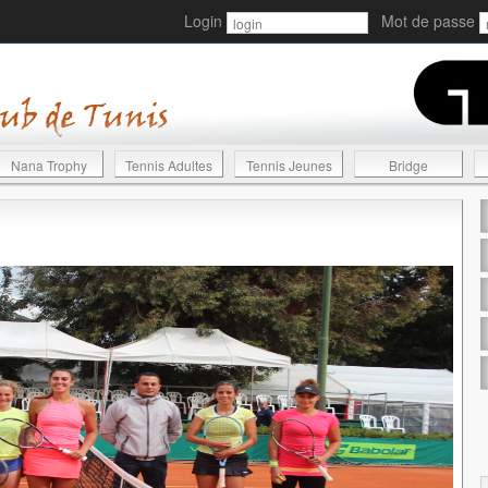
Login
Mot de passe
Nana Trophy
Tennis Adultes
Tennis Jeunes
Bridge