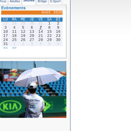
Jeunes
Tous
Adultes
Bridge
S.Sport
Evènements
Août 2026
LU
MA
ME
JE
VE
SA
DI
27
28
29
30
31
1
2
3
4
5
6
7
8
9
10
11
12
13
14
15
16
17
18
19
20
21
22
23
24
25
26
27
28
29
30
31
1
2
3
4
5
6
<<
>>