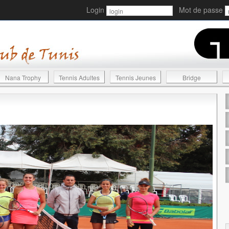
Login
Mot de passe
Nana Trophy
Tennis Adultes
Tennis Jeunes
Bridge