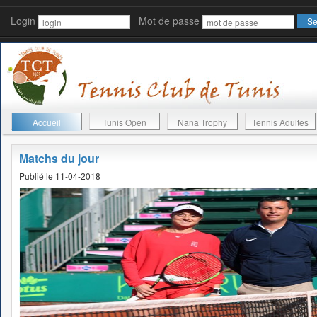
Login
Mot de passe
Accueil
Tunis Open
Nana Trophy
Tennis Adultes
Matchs du jour
Publié le 11-04-2018