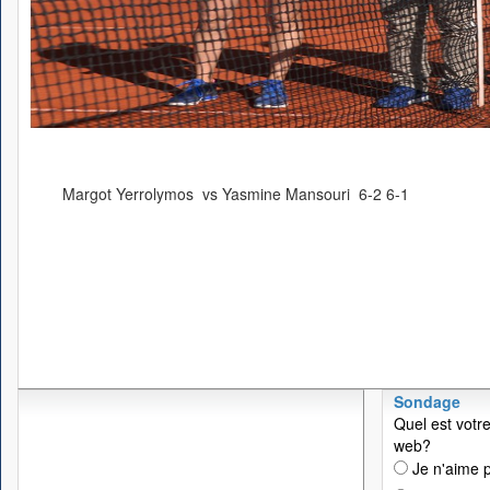
Margot Yerrolymos vs Yasmine Mansouri 6-2 6-1
Sondage
Quel est votre
web?
Je n'aime p