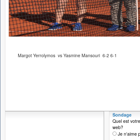
Margot Yerrolymos vs Yasmine Mansouri 6-2 6-1
Sondage
Quel est votre
web?
Je n'aime p