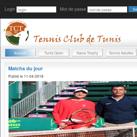
Login
Mot de passe
Accueil
Tunis Open
Nana Trophy
Tennis Adultes
Matchs du jour
Publié le 11-04-2018