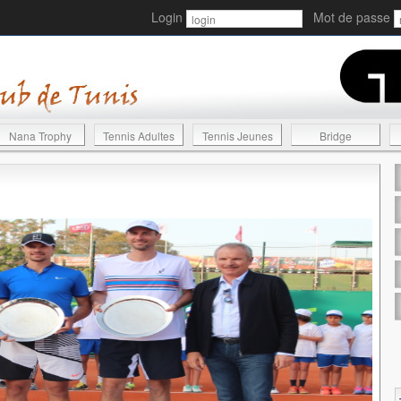
Login
Mot de passe
Nana Trophy
Tennis Adultes
Tennis Jeunes
Bridge