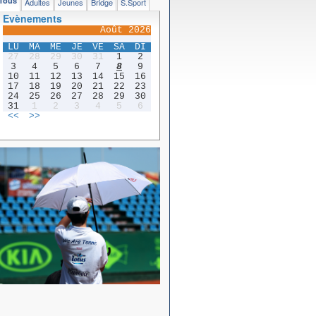
Tous
Adultes
Jeunes
Bridge
S.Sport
Evènements
Août 2026
LU
MA
ME
JE
VE
SA
DI
27
28
29
30
31
1
2
3
4
5
6
7
8
9
10
11
12
13
14
15
16
17
18
19
20
21
22
23
24
25
26
27
28
29
30
31
1
2
3
4
5
6
<<
>>