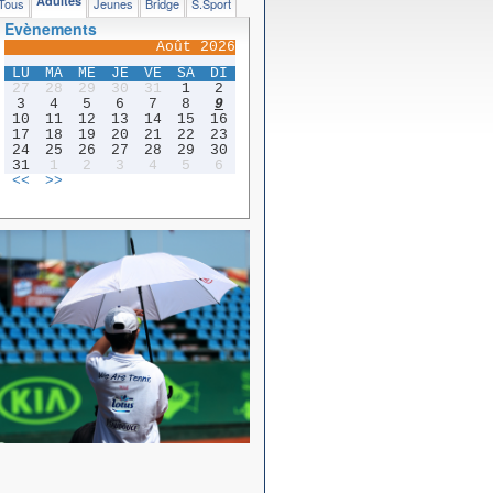
Adultes
Tous
Jeunes
Bridge
S.Sport
Evènements
Août 2026
LU
MA
ME
JE
VE
SA
DI
27
28
29
30
31
1
2
3
4
5
6
7
8
9
10
11
12
13
14
15
16
17
18
19
20
21
22
23
24
25
26
27
28
29
30
31
1
2
3
4
5
6
<<
>>