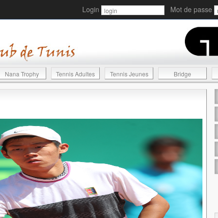
Login
Mot de passe
Nana Trophy
Tennis Adultes
Tennis Jeunes
Bridge