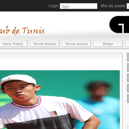
Login
Mot de passe
Nana Trophy
Tennis Adultes
Tennis Jeunes
Bridge