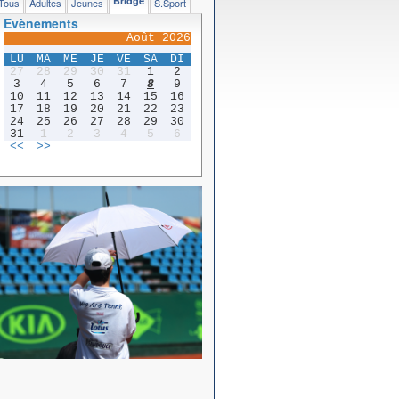
Bridge
Tous
Adultes
Jeunes
S.Sport
Evènements
Août 2026
LU
MA
ME
JE
VE
SA
DI
27
28
29
30
31
1
2
3
4
5
6
7
8
9
10
11
12
13
14
15
16
17
18
19
20
21
22
23
24
25
26
27
28
29
30
31
1
2
3
4
5
6
<<
>>