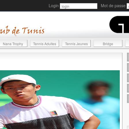
Login
Mot de passe
Nana Trophy
Tennis Adultes
Tennis Jeunes
Bridge