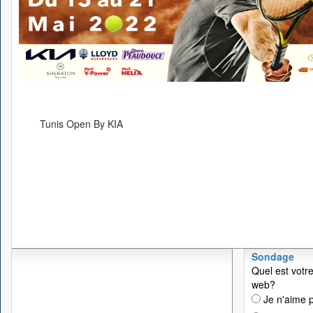
Tunis Open By KIA
Sondage
Quel est votre
web?
Je n'aime p