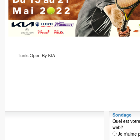
Tunis Open By KIA
Sondage
Quel est votre
web?
Je n'aime p