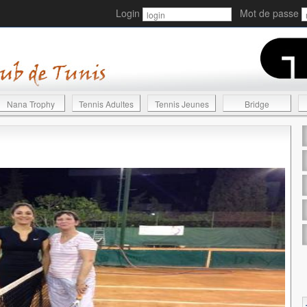
Login
Mot de passe
Nana Trophy
Tennis Adultes
Tennis Jeunes
Bridge