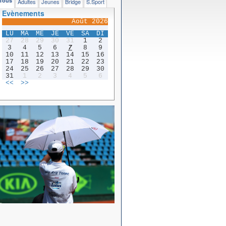
Tous
Adultes
Jeunes
Bridge
S.Sport
Evènements
Août 2026
LU
MA
ME
JE
VE
SA
DI
27
28
29
30
31
1
2
3
4
5
6
7
8
9
10
11
12
13
14
15
16
17
18
19
20
21
22
23
24
25
26
27
28
29
30
31
1
2
3
4
5
6
<<
>>