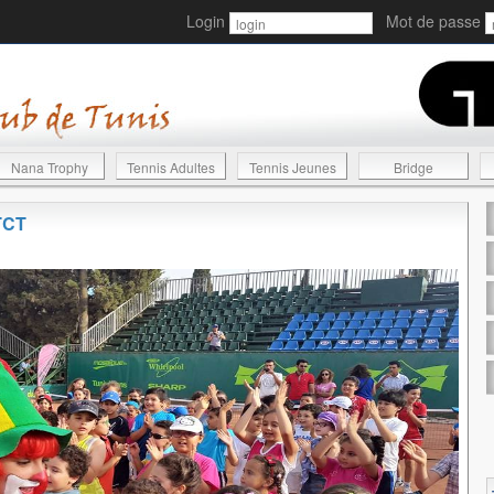
Login
Mot de passe
Nana Trophy
Tennis Adultes
Tennis Jeunes
Bridge
 TCT