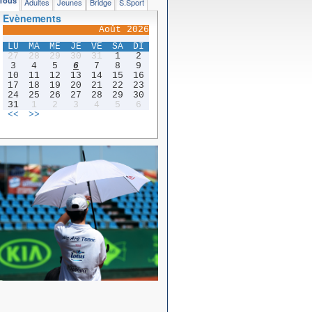
Tous
Adultes
Jeunes
Bridge
S.Sport
Evènements
Août 2026
LU
MA
ME
JE
VE
SA
DI
27
28
29
30
31
1
2
3
4
5
6
7
8
9
10
11
12
13
14
15
16
17
18
19
20
21
22
23
24
25
26
27
28
29
30
31
1
2
3
4
5
6
<<
>>