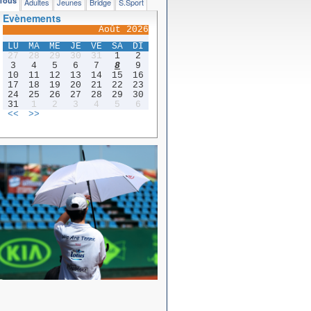
Tous
Adultes
Jeunes
Bridge
S.Sport
Evènements
Août 2026
LU
MA
ME
JE
VE
SA
DI
27
28
29
30
31
1
2
3
4
5
6
7
8
9
10
11
12
13
14
15
16
17
18
19
20
21
22
23
24
25
26
27
28
29
30
31
1
2
3
4
5
6
<<
>>