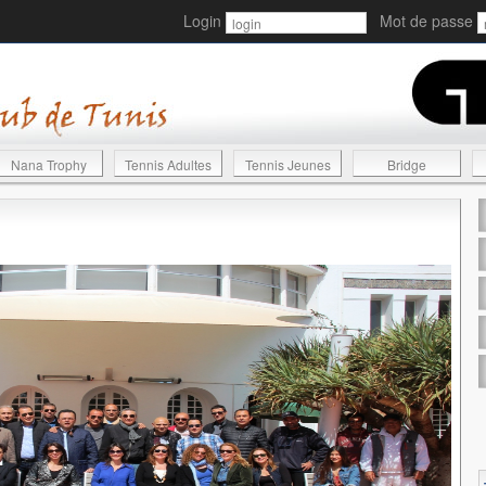
Login
Mot de passe
Nana Trophy
Tennis Adultes
Tennis Jeunes
Bridge